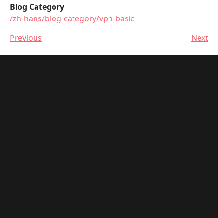
Blog Category
/zh-hans/blog-category/vpn-basic
Previous
Next