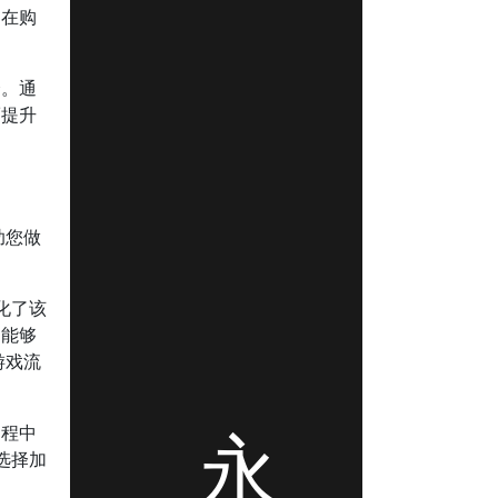
户在购
择。通
而提升
助您做
化了该
，能够
游戏流
永
过程中
选择加