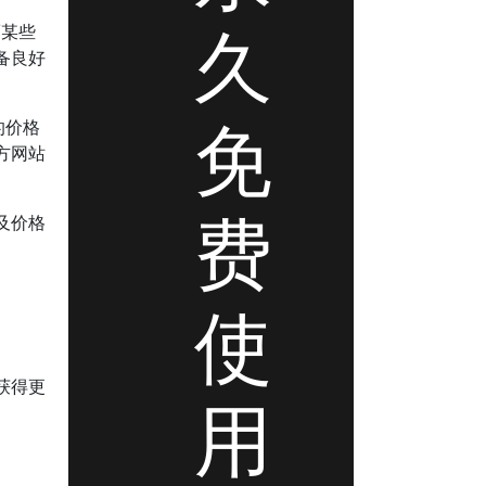
久
而某些
备良好
免
的价格
方网站
费
及价格
使
获得更
用