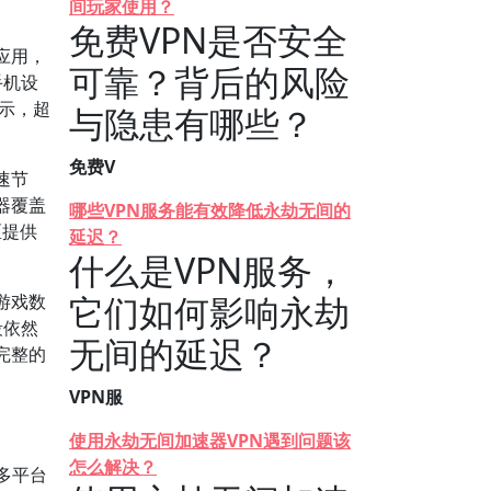
间玩家使用？
免费VPN是否安全
应用，
可靠？背后的风险
手机设
显示，超
与隐患有哪些？
免费V
速节
器覆盖
哪些VPN服务能有效降低永劫无间的
区提供
延迟？
什么是VPN服务，
它们如何影响永劫
游戏数
段依然
无间的延迟？
完整的
VPN服
使用永劫无间加速器VPN遇到问题该
怎么解决？
多平台