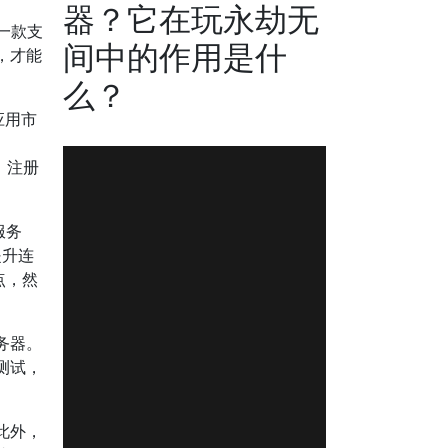
器？它在玩永劫无
一款支
间中的作用是什
，才能
么？
应用市
，注册
服务
提升连
点，然
务器。
测试，
此外，