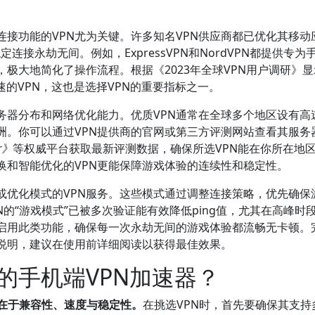
接功能的VPN尤为关键。许多知名VPN供应商都已优化其移动
稳定连接永劫无间。例如，ExpressVPN和NordVPN都提供专为
极大地简化了操作流程。根据《2023年全球VPN用户调研》
速的VPN，这也是选择VPN的重要指标之一。
务器分布和网络优化能力。优质VPN通常在全球多个地区设有高
洲。你可以通过VPN提供商的官网或第三方评测网站查看其服务
r》
等权威平台获取最新评测数据，确保所选VPN能在你所在地
换和智能优化的VPN更能保障游戏体验的连续性和稳定性。
或优化模式的VPN服务。这些模式通过调整连接策略，优先确保
PN的“游戏模式”已被多次验证能有效降低ping值，尤其在高峰时
中启用此类功能，确保每一次永劫无间的游戏体验都流畅无卡顿。
细说明，建议在使用前详细阅读以获得最佳效果。
的手机端VPN加速器？
键在于兼容性、速度与稳定性。
在挑选VPN时，首先要确保其支持