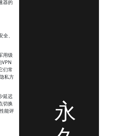
速器的
安全、
。
军用级
VPN
它们常
户隐私方
少延迟
永
点切换
N性能评