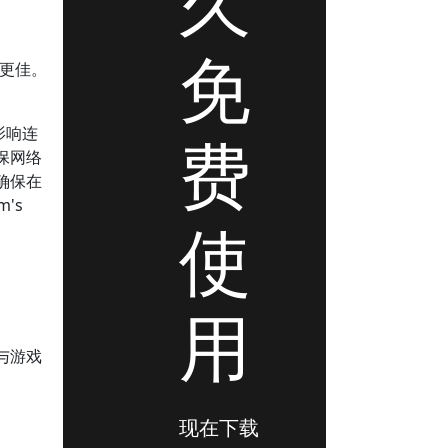
久
免
现更佳。
影响连
费
保网络
确保在
's
使
用
与游戏
现在下载