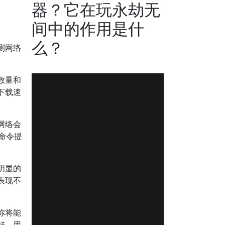
器？它在玩永劫无
间中的作用是什
么？
时监测网络
数量和
下载速
网络会
命令提
明显的
表现不
你将能
好、用