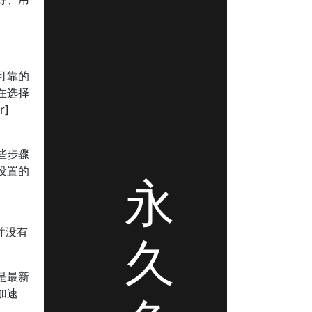
可靠的
在选择
r]
些步骤
设置的
永
度并没有
久
是最新
加速